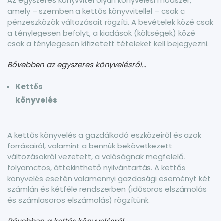
Az egyszeres könyvvitel olyan könyvelési módszer,
amely – szemben a kettős könyvvitellel – csak a
pénzeszközök változásait rögzíti. A bevételek közé csak
a ténylegesen befolyt, a kiadások (költségek) közé
csak a ténylegesen kifizetett tételeket kell bejegyezni.
Bővebben az egyszeres könyvelésről…
Kettős
könyvelés
A kettős könyvelés a gazdálkodó eszközeiről és azok
forrásairól, valamint a bennük bekövetkezett
változásokról vezetett, a valóságnak megfelelő,
folyamatos, áttekinthető nyilvántartás. A kettős
könyvelés esetén valamennyi gazdasági eseményt két
számlán és kétféle rendszerben (idősoros elszámolás
és számlasoros elszámolás) rögzítünk.
Bővebben a kettős könyvelésről….