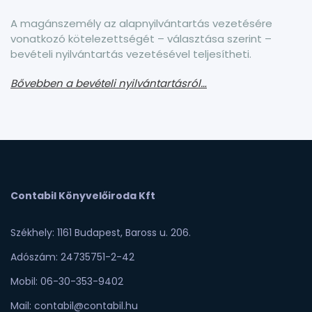
A magánszemély az alapnyilvántartás vezetésére
vonatkozó kötelezettségét – választása szerint –
bevételi nyilvántartás vezetésével teljesítheti.
Bővebben a bevételi nyilvántartásról…
Contabil Könyvelőiroda Kft
Székhely: 1161 Budapest, Baross u. 206.
Adószám: 24735751-2-42
Mobil: 06-30-353-9402
Mail: contabil@contabil.hu